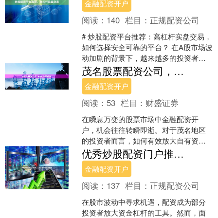
金融配资开户
阅读：
140
栏目：
正规配资公司
# 炒股配资平台推荐：高杠杆实盘交易，
如何选择安全可靠的平台？ 在A股市场波
动加剧的背景下，越来越多的投资者希
望通过配资放大资金使用效率。然而，
茂名股票配资公司，专业杠杆投资服务
面对市场上众多的....
金融配资开户
阅读：
53
栏目：
财盛证券
在瞬息万变的股票市场中金融配资开
户，机会往往转瞬即逝。对于茂名地区
的投资者而言，如何有效放大自有资
金，精准捕捉市场波动带来的收益，是
优秀炒股配资门户推荐，正规安全平台甄选指南
一个值得深入思考的课题。专业....
金融配资开户
阅读：
137
栏目：
正规配资公司
在股市波动中寻求机遇，配资成为部分
投资者放大资金杠杆的工具。然而，面