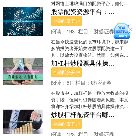
对网络上琳琅满目的配资平台，如何辨
别真伪、选择安全正规的渠道，是保障
股票配资资源平台：安全杠杆与资金渠道详解
资金安全与投资权益的首要....
金融配资开户
阅读：
193
栏目：
财盛证券
在当今快速变化的股市环境中，越来越
多的投资者开始关注股票配资这一工
具，以放大投资收益。然而，如何选择
安全可靠的配资平台，理解杠杆机制并
加杠杆炒股票具体操作流程与风险控制指南
识别正规资金渠道，成为投资....
金融配资开户
阅读：
51
栏目：
财盛证券
在股市中，加杠杆是一种放大收益的投
资手段，但同时也伴随着高风险。本文
将详细介绍加杠杆炒股的具体操作流
程，并提供关键的风险控制策略，帮助
炒股杠杆配资平台哪家好？正规安全配资公司推荐
投资者在追求高回报的同时，....
金融配资开户
阅读：
123
栏目：
财盛证券