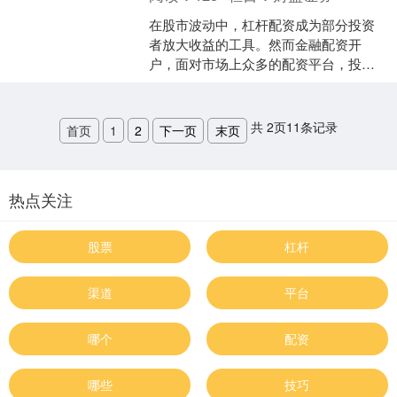
在股市波动中，杠杆配资成为部分投资
者放大收益的工具。然而金融配资开
户，面对市场上众多的配资平台，投资
者最关心的问题莫过于：**炒股杠杆配资
平台哪家好？如何选择正....
共
2
页
11
条记录
首页
1
2
下一页
末页
热点关注
股票
杠杆
渠道
平台
哪个
配资
哪些
技巧