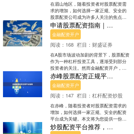
在眉山地区，随着投资者对股票配资需
求的增加，如何选择一家正规、安全的
股票配资公司成为许多人关注的焦点。
本文将为您提供一份详细的选择指南，
申请股票配资指南｜合规操作与风险提示
帮助您在众多平台中做出明....
金融配资开户
阅读：
168
栏目：
财盛证券
在A股市场波动加剧的背景下，股票配资
作为一种杠杆投资工具，逐渐受到部分
投资者的关注。然而金融配资开户，配
资并非“稳赚不赔”的捷径，其背后的合规
赤峰股票配资正规平台指南
边界与潜在风险值得....
金融配资开户
阅读：
147
栏目：
杠杆配资炒股
在赤峰，随着投资者对股票配资需求的
增加，如何选择一家正规、安全的配资
平台成为关键。本文将为您提供一份详
细的指南，帮助您在赤峰找到合适的股
炒股配资平台推荐，高杠杆实盘交易
票配资平台，同时确保资金....