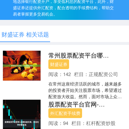
地选择银行配资开户，享受低利息的配资平台，此外，财
盛证券还提供外汇配资，配合透明的手续费结构，帮助交
易者掌握更多交易机会。
财盛证券 相关话题
常州股票配资平台哪家好？正规安全配资公司推荐
财盛证券
阅读：
142
栏目：
正规配资公司
在常州这座经济活跃的城市，越来越多
的投资者开始关注股票市场，希望通过
配资放大收益。然而，面对市场上众多
的配资平台，许多投资者不禁困惑：**常
股票配资平台官网-正规实盘交易，安全杠杆炒股首选
州股票配资平台哪家好....
外汇配资手续费
阅读：
94
栏目：
杠杆配资炒股