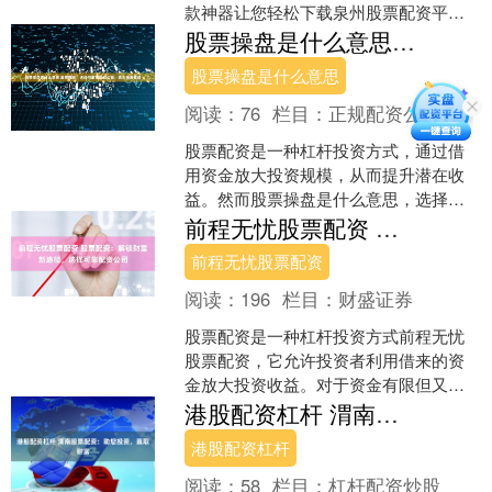
款神器让您轻松下载泉州股票配资平
台，为您提供所需的工具和资源，助您
股票操盘是什么意思 股票配资：选择可靠的配资公司，助力投资收益
在股票市场中大展身手。 期....
股票操盘是什么意思
阅读：
76
栏目：
正规配资公司
股票配资是一种杠杆投资方式，通过借
用资金放大投资规模，从而提升潜在收
益。然而股票操盘是什么意思，选择可
靠的配资公司至关重要，以确保投资安
前程无忧股票配资 股票配资：解锁财富新途径，选择可靠配资公司
全和收益最大化。 * *....
前程无忧股票配资
阅读：
196
栏目：
财盛证券
股票配资是一种杠杆投资方式前程无忧
股票配资，它允许投资者利用借来的资
金放大投资收益。对于资金有限但又渴
望获得更高回报的投资者来说，这是一
港股配资杠杆 渭南股票配资：助您投资，赢取财富
个有吸引力的选择。 * ....
港股配资杠杆
阅读：
58
栏目：
杠杆配资炒股