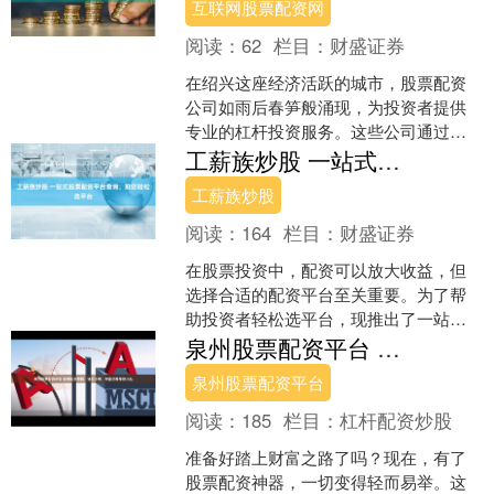
互联网股票配资网
阅读：
62
栏目：
财盛证券
在绍兴这座经济活跃的城市，股票配资
公司如雨后春笋般涌现，为投资者提供
专业的杠杆投资服务。这些公司通过提
供资金杠杆，帮助投资者放大交易规
工薪族炒股 一站式股票配资平台查询，助您轻松选平台
模，以期在股市波动中获取更....
工薪族炒股
阅读：
164
栏目：
财盛证券
在股票投资中，配资可以放大收益，但
选择合适的配资平台至关重要。为了帮
助投资者轻松选平台，现推出了一站式
股票配资平台查询服务。 股票配资网平
泉州股票配资平台 股票配资神器，轻松下载，财富之路等你开拓
台通常提供灵活的配资比....
泉州股票配资平台
阅读：
185
栏目：
杠杆配资炒股
准备好踏上财富之路了吗？现在，有了
股票配资神器，一切变得轻而易举。这