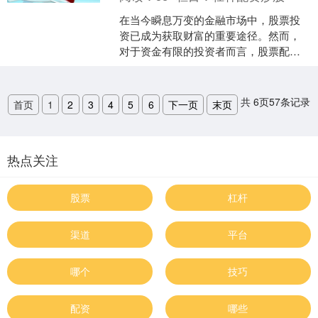
在当今瞬息万变的金融市场中，股票投
资已成为获取财富的重要途径。然而，
对于资金有限的投资者而言，股票配资
无疑是一个强有力的助推器。渭南股票
配资，为您提供专业的配资....
共
6
页
57
条记录
首页
1
2
3
4
5
6
下一页
末页
热点关注
股票
杠杆
渠道
平台
哪个
技巧
配资
哪些