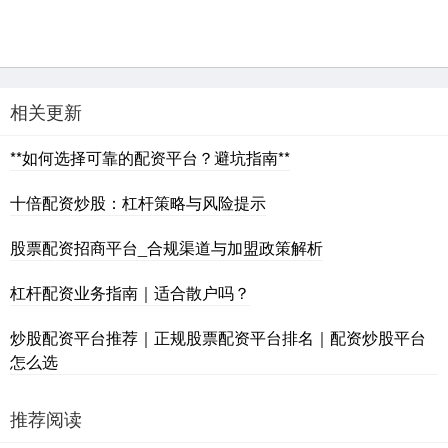
相关更新
**如何选择可靠的配资平台？避坑指南**
十倍配资炒股：杠杆策略与风险提示
股票配资招商平台_合规渠道与加盟政策解析
杠杆配资业务指南｜适合散户吗？
炒股配资平台推荐｜正规股票配资平台排名｜配资炒股平台
怎么选
推荐阅读