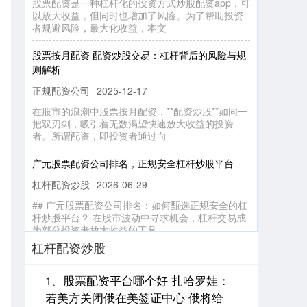
者规避风险，最大化收益，本文
股票按月配资 配资炒股交易：杠杆背后的风险与规
则解析
正规配资公司
2025-12-17
在股市的浪潮中股票按月配资，**配资炒股**如同一
把双刃剑，吸引着无数渴望快速放大收益的投资
者。所谓配资，即投资者通过向
广元股票配资公司排名，正规安全杠杆炒股平台
杠杆配资炒股
2026-06-29
## 广元股票配资公司排名：如何甄选正规安全的杠
杆炒股平台？ 在股市波动中寻求机会，杠杆交易成
为部分投资者放大收益的工具
证券公司能炒股吗 南宁股票配资公司：助力投资，
杠杆配资炒股
实现财富梦想
正规配资公司
2025-03-19
1、
股票配资平台哪个好 扎哈罗娃：
若美方关闭俄在美签证中心 俄将给
在当今快节奏的金融市场中，股票配资已成为投资