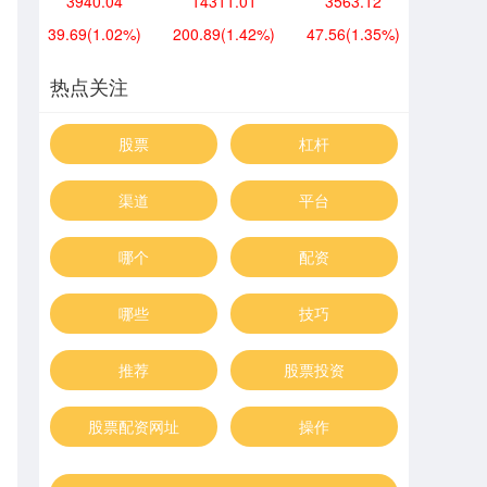
3940.04
14311.01
3563.12
39.69
(1.02%)
200.89
(1.42%)
47.56
(1.35%)
热点关注
股票
杠杆
渠道
平台
哪个
配资
哪些
技巧
推荐
股票投资
股票配资网址
操作