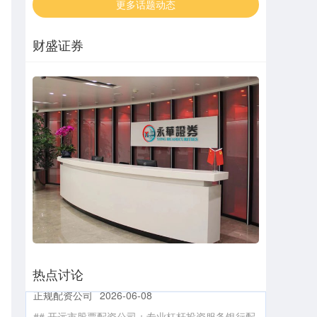
更多话题动态
财盛证券
炒股配资网站找 正规配资炒股平台：助你投资更轻
松
杠杆配资炒股
2025-07-02
对于股票投资者来说，资金往往是制约其收益的关
键因素。正规配资炒股平台的出现炒股配资网站
找，为投资者提供了杠杆资金，助力其
开远市股票配资公司，专业杠杆投资服务
热点讨论
正规配资公司
2026-06-08
## 开远市股票配资公司：专业杠杆投资服务银行配
资开户，助您把握市场机遇 在瞬息万变的金融市场