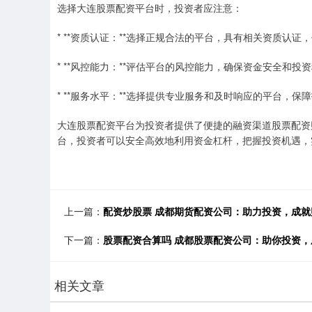
选择大连股票配资平台时，投资者应注意：
* **资质认证：**选择正规合法的平台，具有相关资质认证
* **风控能力：**评估平台的风控能力，确保资金安全和投
* **服务水平：**选择提供专业服务和及时响应的平台，保
大连股票配资平台为投资者提供了便捷的融资渠道股票配资
台，投资者可以安全高效地利用资金杠杆，把握投资机遇，
上一篇：
配资炒股票 成都期货配资公司：助力投资，成就
下一篇：
股票配资合算吗 成都股票配资公司：助你投资
相关文章