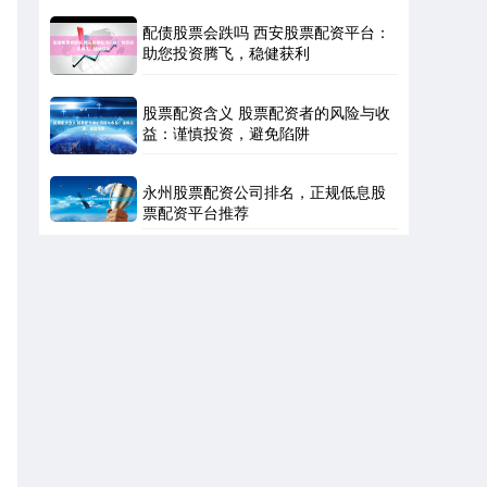
配债股票会跌吗 西安股票配资平台：
助您投资腾飞，稳健获利
股票配资含义 股票配资者的风险与收
益：谨慎投资，避免陷阱
永州股票配资公司排名，正规低息股
票配资平台推荐