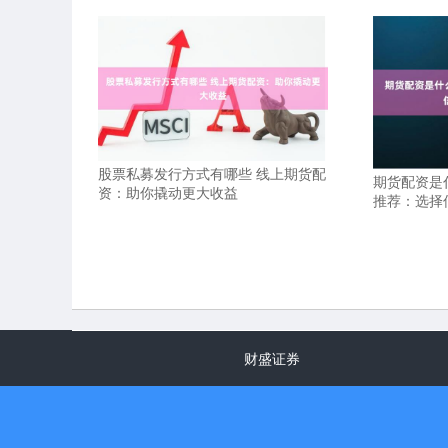
股票私募发行方式有哪些 线上期货配
期货配资是
资：助你撬动更大收益
推荐：选择
财盛证券