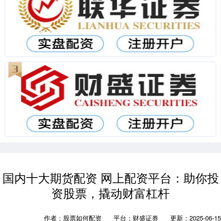
国内十大期货配资 网上配资平台：助你投
资股票，撬动财富杠杆
作者：股票如何配资
平台：财盛证券
更新：2025-06-15