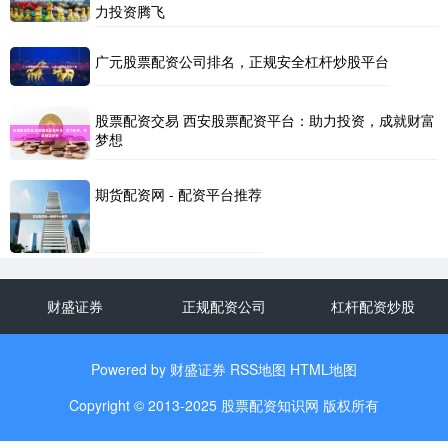
力投资腾飞
广元股票配资公司排名，正规安全杠杆炒股平台
股票配资交易 西安股票配资平台：助力投资，成就财富
梦想
期货配资网 - 配资平台推荐
财盛证券
正规配资公司
杠杆配资炒股
Powered by
财盛证券
RSS地图
HTML地图
Copyright
© 2013-2025
股票配资知识网
版权所有