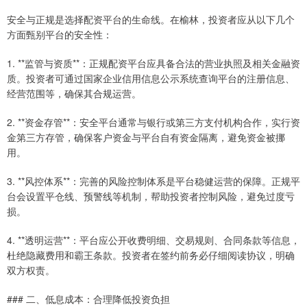
安全与正规是选择配资平台的生命线。在榆林，投资者应从以下几个
方面甄别平台的安全性：
1. **监管与资质**：正规配资平台应具备合法的营业执照及相关金融资
质。投资者可通过国家企业信用信息公示系统查询平台的注册信息、
经营范围等，确保其合规运营。
2. **资金存管**：安全平台通常与银行或第三方支付机构合作，实行资
金第三方存管，确保客户资金与平台自有资金隔离，避免资金被挪
用。
3. **风控体系**：完善的风险控制体系是平台稳健运营的保障。正规平
台会设置平仓线、预警线等机制，帮助投资者控制风险，避免过度亏
损。
4. **透明运营**：平台应公开收费明细、交易规则、合同条款等信息，
杜绝隐藏费用和霸王条款。投资者在签约前务必仔细阅读协议，明确
双方权责。
### 二、低息成本：合理降低投资负担