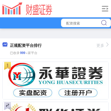
正规配资平台排行
更多
已收录
999
+家平台