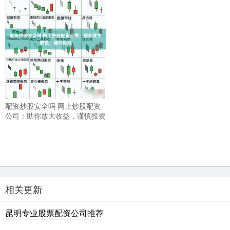
配资炒股安全吗 网上炒股配资
公司：助你放大收益，谨慎投资
相关更新
昆明专业股票配资公司推荐